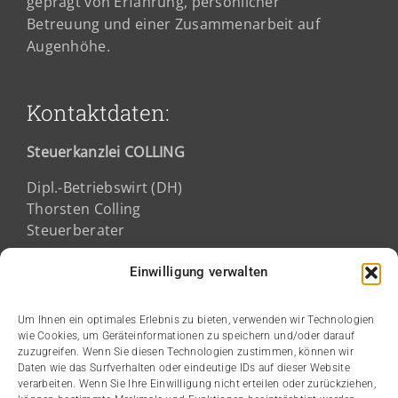
geprägt von Erfahrung, persönlicher
Betreuung und einer Zusammenarbeit auf
Augenhöhe.
Kontaktdaten:
Steuerkanzlei COLLING
Dipl.-Betriebswirt (DH)
Thorsten Colling
Steuerberater
Fichtestraße 2a
Einwilligung verwalten
68165 Mannheim
Um Ihnen ein optimales Erlebnis zu bieten, verwenden wir Technologien
wie Cookies, um Geräteinformationen zu speichern und/oder darauf
Kanzleizeiten:
zuzugreifen. Wenn Sie diesen Technologien zustimmen, können wir
Daten wie das Surfverhalten oder eindeutige IDs auf dieser Website
verarbeiten. Wenn Sie Ihre Einwilligung nicht erteilen oder zurückziehen,
Montag bis Donnerstag: