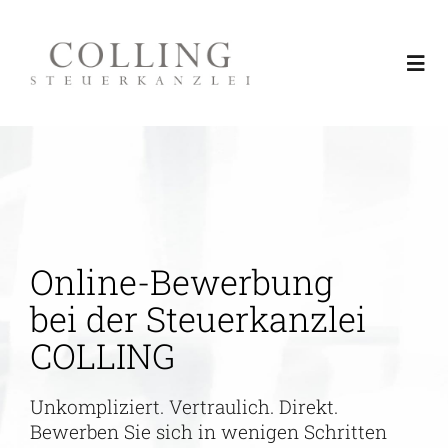
Skip
to
Togg
content
Navi
Leistungen
Über uns
Online-Bewerbung
Region Rhein-Neckar
bei der Steuerkanzlei
COLLING
Aktuelles & Fachinformationen
Unkompliziert. Vertraulich. Direkt.
Service
Bewerben Sie sich in wenigen Schritten