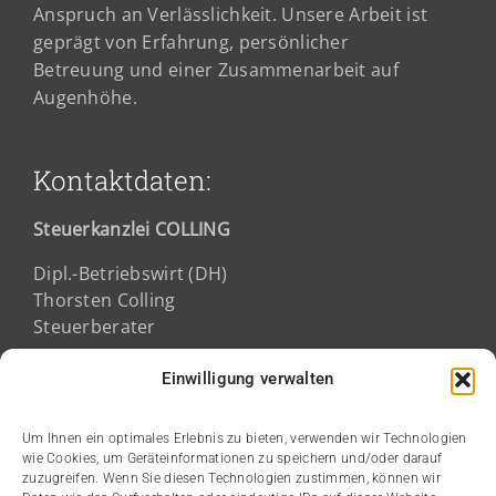
Anspruch an Verlässlichkeit. Unsere Arbeit ist
geprägt von Erfahrung, persönlicher
Betreuung und einer Zusammenarbeit auf
Augenhöhe.
Kontaktdaten:
Steuerkanzlei COLLING
Dipl.-Betriebswirt (DH)
Thorsten Colling
Steuerberater
Fichtestraße 2a
Einwilligung verwalten
68165 Mannheim
Um Ihnen ein optimales Erlebnis zu bieten, verwenden wir Technologien
wie Cookies, um Geräteinformationen zu speichern und/oder darauf
Kanzleizeiten:
zuzugreifen. Wenn Sie diesen Technologien zustimmen, können wir