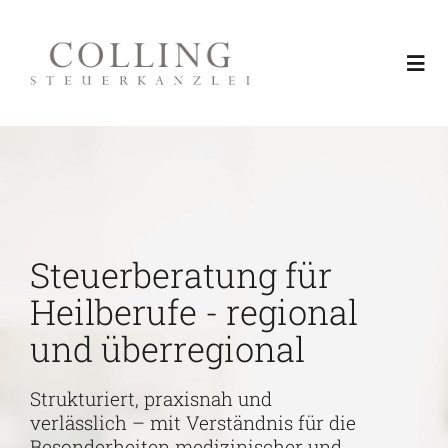
Skip
to
Togg
content
Navi
Leistungen
Über uns
Steuerberatung für
Region Rhein-Neckar
Heilberufe - regional
und überregional
Aktuelles & Fachinformationen
Strukturiert, praxisnah und
Service
verlässlich – mit Verständnis für die
Besonderheiten medizinischer und