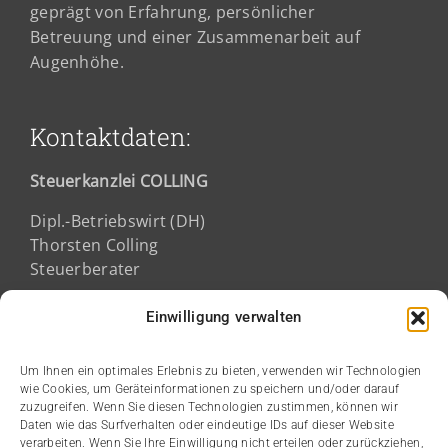
geprägt von Erfahrung, persönlicher
Betreuung und einer Zusammenarbeit auf
Augenhöhe.
Kontaktdaten:
Steuerkanzlei COLLING
Dipl.-Betriebswirt (DH)
Thorsten Colling
Steuerberater
Fichtestraße 2a
Einwilligung verwalten
68165 Mannheim
Um Ihnen ein optimales Erlebnis zu bieten, verwenden wir Technologien
wie Cookies, um Geräteinformationen zu speichern und/oder darauf
Kanzleizeiten:
zuzugreifen. Wenn Sie diesen Technologien zustimmen, können wir
Daten wie das Surfverhalten oder eindeutige IDs auf dieser Website
verarbeiten. Wenn Sie Ihre Einwilligung nicht erteilen oder zurückziehen,