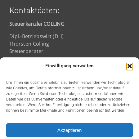
Kontaktdaten:
Steuerkanzlei COLLING
Dipl.-Betriebswirt (DH)
Thorsten Colling
Steuerberater
Fichtestraße 2a
Einwilligung verwalten
68165 Mannheim
Um Ihnen ein optimales Erlebnis zu bieten, verwenden wir Technologien
wie Cookies, um Geräteinformationen zu speichern und/oder darauf
Kanzleizeiten:
zuzugreifen. Wenn Sie diesen Technologien zustimmen, können wir
Daten wie das Surfverhalten oder eindeutige IDs auf dieser Website
verarbeiten. Wenn Sie Ihre Einwilligung nicht erteilen oder zurückziehen,
Montag bis Donnerstag:
können bestimmte Merkmale und Funktionen beeinträchtigt werden.
08:00 bis 12:00 Uhr
14:00 bis 17:00 Uhr
Akzeptieren