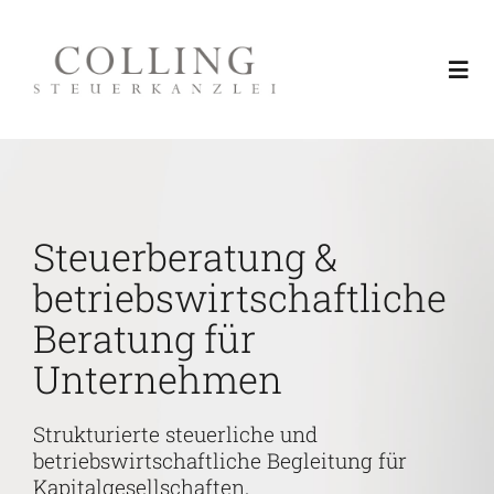
Skip
to
Togg
content
Navi
Leistungen
Über uns
Steuerberatung &
betriebswirtschaftliche
Region Rhein-Neckar
Beratung für
Unternehmen
Aktuelles & Fachinformationen
Strukturierte steuerliche und
Service
betriebswirtschaftliche Begleitung für
Kapitalgesellschaften,