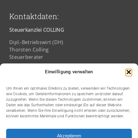
Kontaktdaten:
Steuerkanzlei COLLING
Dipl.-Betriebswirt (DH)
Thorsten Colling
Steuerberater
Fichtestraße 2a
Einwilligung verwalten
68165 Mannheim
Um Ihnen ein optimales Erlebnis zu bieten, verwenden wir Technologien
wie Cookies, um Geräteinformationen zu speichern und/oder darauf
Kanzleizeiten:
zuzugreifen. Wenn Sie diesen Technologien zustimmen, können wir
Daten wie das Surfverhalten oder eindeutige IDs auf dieser Website
verarbeiten. Wenn Sie Ihre Einwilligung nicht erteilen oder zurückziehen,
Montag bis Donnerstag:
können bestimmte Merkmale und Funktionen beeinträchtigt werden.
08:00 bis 12:00 Uhr
14:00 bis 17:00 Uhr
Akzeptieren