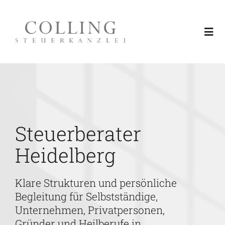
Skip
to
Togg
content
Navi
Leistungen
Über uns
Steuerberater
Region Rhein-Neckar
Heidelberg
Aktuelles & Fachinformationen
Klare Strukturen und persönliche
Begleitung für Selbstständige,
Service
Unternehmen, Privatpersonen,
Gründer und Heilberufe in