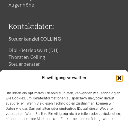
Augenhöhe.
Kontaktdaten:
Steuerkanzlei COLLING
Dipl.-Betriebswirt (DH)
Thorsten Colling
Steuerberater
Fichtestraße 2a
Einwilligung verwalten
68165 Mannheim
Um Ihnen ein optimales Erlebnis zu bieten, verwenden wir Technologien
wie Cookies, um Geräteinformationen zu speichern und/oder darauf
Kanzleizeiten:
zuzugreifen. Wenn Sie diesen Technologien zustimmen, können wir
Daten wie das Surfverhalten oder eindeutige IDs auf dieser Website
verarbeiten. Wenn Sie Ihre Einwilligung nicht erteilen oder zurückziehen,
Montag bis Donnerstag:
können bestimmte Merkmale und Funktionen beeinträchtigt werden.