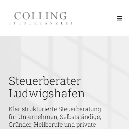
Skip
to
Togg
content
Navi
Leistungen
Über uns
Steuerberater
Region Rhein-Neckar
Ludwigshafen
Aktuelles & Fachinformationen
Klar strukturierte Steuerberatung
für Unternehmen, Selbstständige,
Service
Gründer, Heilberufe und private