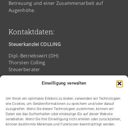
Betreuung und einer Zusammenarbeit auf
Augenhöhe.
Kontaktdaten:
Steuerkanzlei COLLING
Dipl.-Betriebswirt (DH)
Thorsten Colling
Steuerberater
Fichtestraße 2a
Einwilligung verwalten
68165 Mannheim
Um Ihnen ein optimales Erlebnis zu bieten, verwenden wir Technologien
wie Cookies, um Geräteinformationen zu speichern und/oder darauf
Kanzleizeiten:
zuzugreifen. Wenn Sie diesen Technologien zustimmen, können wir
Daten wie das Surfverhalten oder eindeutige IDs auf dieser Website
verarbeiten. Wenn Sie Ihre Einwilligung nicht erteilen oder zurückziehen,
Montag bis Donnerstag:
können bestimmte Merkmale und Funktionen beeinträchtigt werden.